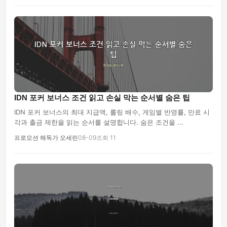
mens-fashion
IDN 포커 보너스 조건 읽고 손실 막는 순서별 숨은 팁
IDN 포커 보너스의 최대 지급액, 롤링 배수, 게임별 반영률, 만료 시
각과 출금 제한을 읽는 순서를 설명합니다. 숨은 조건을 ...
프로모션 해독가 오세린
08-09
조회 11