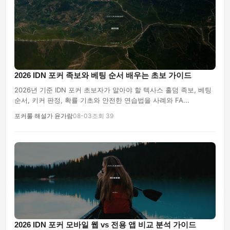
2026 IDN 포커 족보와 베팅 순서 배우는 초보 가이드
2026년 기준 IDN 포커 초보자가 알아야 할 텍사스 홀덤 족보, 베팅
순서, 키커 판정, 확률 기초와 안전한 연습법을 사례와 FA...
포커룰 해설가 윤가람
08-03
조회 39
2026 IDN 포커 모바일 웹 vs 전용 앱 비교 분석 가이드