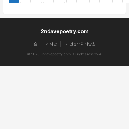
2ndavepoetry.com
홈
게시판
개인정보처리방침
© 2026 2ndavepoetry.com. All rights reserved.