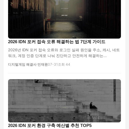
2026 IDN 포커 접속 오류 해결하는 법 7단계 가이드
2026년 IDN 포커 접속 오류와 로그인 실패 원인을 주소, 캐시, 네트
워크, 계정 인증 단계로 나눠 진단하고 안전하게 해결하는...
디지털게임 해결사 민재원
07-31
조회 44
2026 IDN 포커 환경 구축 예산별 추천 TOP5