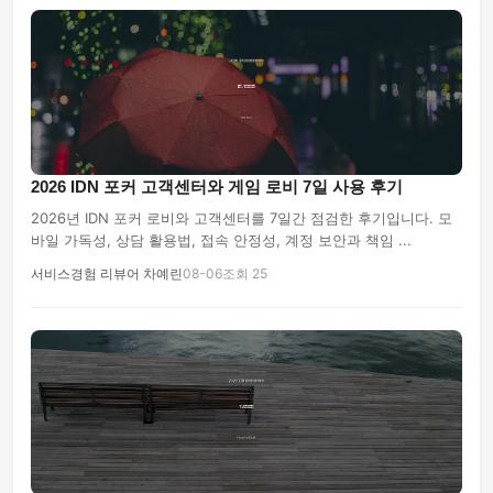
2026 IDN 포커 고객센터와 게임 로비 7일 사용 후기
2026년 IDN 포커 로비와 고객센터를 7일간 점검한 후기입니다. 모
바일 가독성, 상담 활용법, 접속 안정성, 계정 보안과 책임 ...
서비스경험 리뷰어 차예린
08-06
조회 25