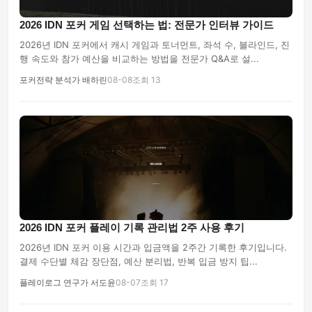
2026 IDN 포커 게임 선택하는 법: 전문가 인터뷰 가이드
2026년 IDN 포커에서 캐시 게임과 토너먼트, 좌석 수, 블라인드, 진
행 속도와 참가 예산을 비교하는 방법을 전문가 Q&A로 설...
포커전략 분석가 배하린
08-08
조회 13
2026 IDN 포커 플레이 기록 관리법 2주 사용 후기
2026년 IDN 포커 이용 시간과 입금액을 2주간 기록한 후기입니다.
결제 수단별 체감 장단점, 예산 분리법, 반복 입금 방지 팁...
플레이로그 연구가 서도윤
08-07
조회 17