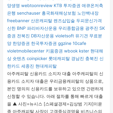
양생명
webtoonreview
KTB 투자증권
애큐온저축
은행
senchauser
흥국화재해상보험
노안백내장
freebanner
산은캐피탈
렌즈삽입술
두피문신가격
신한 BNP 파리바자산운용
우리종합금융
광주진
SK
증권
전북진
DB자산운용
violetsoft
유기견 무료분
양
한양증권
한국투자증권
ggzine
10cafe
violetmobilecenter
키움증권
wbook
kster
현대해
상
숏텐츠
coinpicker
롯데캐피탈
경남진
충북진
신
한카드
세종진
현대캐피탈
아주캐피탈 신용카드 소지자 대출 아주캐피탈의 신
용카드 소지자 대출은 우리금융캐피탈의 상품으로,
본인 명의의 신용카드를 보유하고 있으면 간편하게
신청할 수 있습니다. 아래 절차를 통해 빠르게 대출
을 ▲ 사진=뉴시스 [스페셜경제=김상범 기자]이윤
종 아주캐피탈 사장이 고객중심경영을 비즈니스의