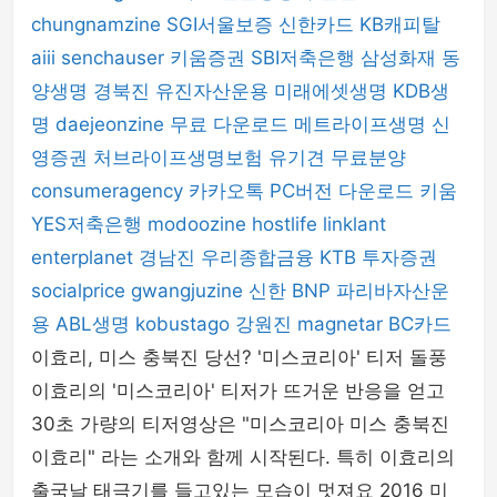
chungnamzine
SGI서울보증
신한카드
KB캐피탈
aiii
senchauser
키움증권
SBI저축은행
삼성화재
동
양생명
경북진
유진자산운용
미래에셋생명
KDB생
명
daejeonzine
무료 다운로드
메트라이프생명
신
영증권
처브라이프생명보험
유기견 무료분양
consumeragency
카카오톡 PC버전 다운로드
키움
YES저축은행
modoozine
hostlife
linklant
enterplanet
경남진
우리종합금융
KTB 투자증권
socialprice
gwangjuzine
신한 BNP 파리바자산운
용
ABL생명
kobustago
강원진
magnetar
BC카드
이효리, 미스 충북진 당선? '미스코리아' 티저 돌풍
이효리의 '미스코리아' 티저가 뜨거운 반응을 얻고
30초 가량의 티저영상은 "미스코리아 미스 충북진
이효리" 라는 소개와 함께 시작된다. 특히 이효리의
출국날 태극기를 들고있는 모습이 멋져요 2016 미