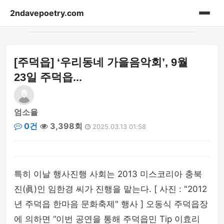
2ndavepoetry.com
홈
[주덕읍] ‘우리동네 가을음악회’, 9월
acessories
23일 주덕읍...
bag
엄소율
beauty
0건
3,398회
2025.03.13 01:58
blog-article
fashion-weekly
특히 이날 행사진행 사회는 2013 미스코리아 충북
진(眞)인 임한경 씨가 진행을 맡는다. [ 사진 : "2012
hoodie
년 주덕읍 한마음 문화축제" 행사 ] 오동식 주덕읍장
lifestyle
에 의하면 “이번 공연을 통해 주덕읍민 Tip 이효리