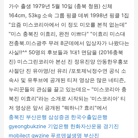
가수 출생 1979년 5월 10일 (충북 청원) 신체
mens-fashion
164cm, 53kg 소속 그룹 핑클 데뷔 1998년 핑클 1집
"요즘 미스코리아에서 이 정도 미모를 본적 없는데"
"미스 충북진 이효리, 완전 이쁘다" "이효리 미스대
전충북.미스광주 무려 8군데에서 입상자가 나왔다는
사실!!^^ 50명의 후보들과 1대1 면담을 (2016충북
진) 미스그린코리아 본선 진 정유진양 안동한우홍보
사절단 진 유아영/선 유리 /포토제닉정수연 공식 소
속사 및 유투브에 공개된 티저 영상은 많은 네티즌,
누리꾼들의 관심을 끌고 있는데요~ "미스코리아 충
북진 이효리"라는 소개로 시작되는 '미스코리아' 티
저 영상은 앞서 공개된 "뭐하니? 효리"에서
충북진
부산은행
삼성증권
한국수출입은행
gyeongbukzine
기업은행
한화자산운용
경기진
mobilect
gwzine
푸르덴셜생명
부산진