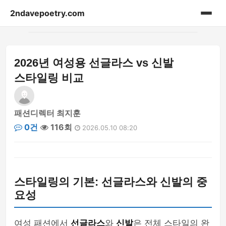
2ndavepoetry.com
홈
2026년 여성용 선글라스 vs 신발
acessories
스타일링 비교
bag
패션디렉터 최지훈
beauty
0건
116회
2026.05.10 08:20
blog-article
fashion-weekly
스타일링의 기본: 선글라스와 신발의 중
hoodie
요성
lifestyle
여성 패션에서
선글라스
와
신발
은 전체 스타일의 완