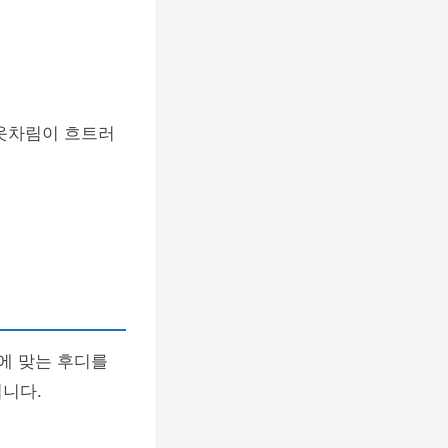
 옷차림이 흐트러
에 맞는 후디를
니다.