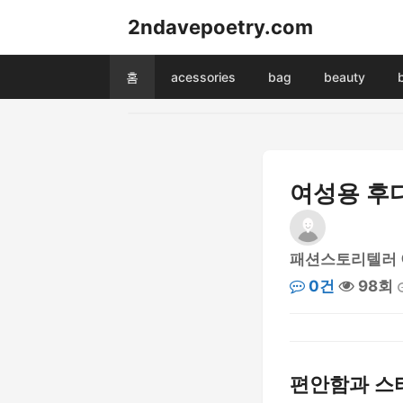
2ndavepoetry.com
홈
acessories
bag
beauty
여성용 후
패션스토리텔러
0건
98회
편안함과 스