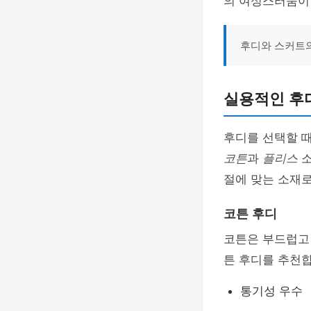
의 여성스러움이
후디와 스커트의
실용적인 후디
후디를 선택할 
코튼
과
플리스
소
절에 맞는 소재로
코튼 후디
코튼은 부드럽고
튼 후디를 추천합
통기성 우수