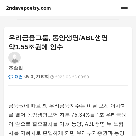
2ndavepoetry.com
홈
우리금융그룹, 동양생명/ABL생명
acessories
약1.55조원에 인수
bag
조솔희
beauty
0건
3,216회
2025.03.26 03:53
blog-article
fashion-weekly
금융권에 따르면, 우리금융지주는 이날 오전 이사회
를 열어 동양생명보험 지분 75.34%를 1조 우리금융
hoodie
이 앞으로 필요절차를 거쳐 동양, ABL생명 두 보험
lifestyle
사를 자회사로 편입하게 되면 우리투자증권과 동양