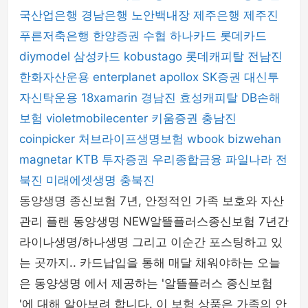
국산업은행
경남은행
노안백내장
제주은행
제주진
푸른저축은행
한양증권
수협
하나카드
롯데카드
diymodel
삼성카드
kobustago
롯데캐피탈
전남진
한화자산운용
enterplanet
apollox
SK증권
대신투
자신탁운용
18xamarin
경남진
효성캐피탈
DB손해
보험
violetmobilecenter
키움증권
충남진
coinpicker
처브라이프생명보험
wbook
bizwehan
magnetar
KTB 투자증권
우리종합금융
파일나라
전
북진
미래에셋생명
충북진
동양생명 종신보험 7년, 안정적인 가족 보호와 자산
관리 플랜 동양생명 NEW알뜰플러스종신보험 7년간
라이나생명/하나생명 그리고 이순간 포스팅하고 있
는 곳까지.. 카드납입을 통해 매달 채워야하는 오늘
은 동양생명 에서 제공하는 '알뜰플러스 종신보험
'에 대해 알아보려 합니다. 이 보험 상품은 가족의 안