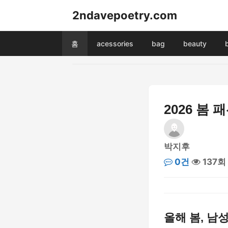
2ndavepoetry.com
홈
acessories
bag
beauty
2026 봄
박지후
0건
137회
올해 봄, 남