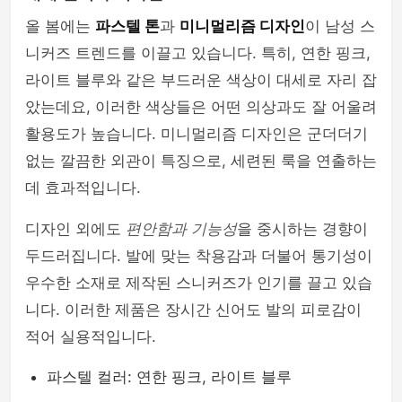
올 봄에는
파스텔 톤
과
미니멀리즘 디자인
이 남성 스
mens-fashion
니커즈 트렌드를 이끌고 있습니다. 특히, 연한 핑크,
라이트 블루와 같은 부드러운 색상이 대세로 자리 잡
았는데요, 이러한 색상들은 어떤 의상과도 잘 어울려
활용도가 높습니다. 미니멀리즘 디자인은 군더더기
없는 깔끔한 외관이 특징으로, 세련된 룩을 연출하는
데 효과적입니다.
디자인 외에도
편안함과 기능성
을 중시하는 경향이
두드러집니다. 발에 맞는 착용감과 더불어 통기성이
우수한 소재로 제작된 스니커즈가 인기를 끌고 있습
니다. 이러한 제품은 장시간 신어도 발의 피로감이
적어 실용적입니다.
파스텔 컬러: 연한 핑크, 라이트 블루